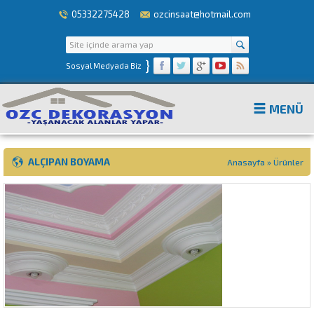
05332275428
ozcinsaat@hotmail.com
}
Sosyal Medyada Biz
MENÜ
ALÇIPAN BOYAMA
Anasayfa
»
Ürünler