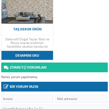
TAŞ DEKOR ÜRÜN
Dekoratif Doğal Taşlar fileli ve
filesiz olarak üretilirler.
Genellikle ebatları kesilip kü
DEVAMINI OKU
ZİYARETÇİ YORUMLARI
Henüz yorum yapılmamış
BİR YORUM YAZIN