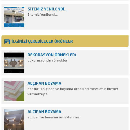
SITEMIZ YENILENDI...
Sitemiz Yenilendi...
İLGİNİZİ ÇEKEBİLECEK ÜRÜNLER
DEKORASYON ÖRNEKLERI
dekorasyondan örnekler
ALÇIPAN BOYAMA
her türlü alçıpan ve boyama örnekleri mevcuttur hizmet
vermekteyiz
ALÇIPAN BOYAMA
alçıpan ve boyama örneklerimiz